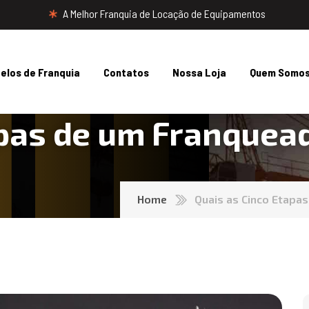
A Melhor Franquia de Locação de Equipamentos
elos de Franquia
Contatos
Nossa Loja
Quem Somo
/
/
/
apas de um Franquea
Home
Quais as Cinco Etapa