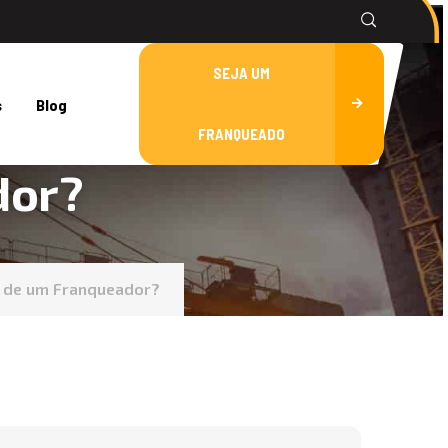
SEJA UM
s
Blog
FRANQUEADO
dor?
s de um Franqueador?