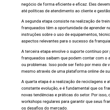
negócio de forma eficiente e eficaz. Eles dev
até políticas de atendimento ao cliente e gestã
A segunda etapa consiste na realização de trei
franqueados têm a oportunidade de aprender na
Localização / Endereço
instruções sobre o uso de equipamentos, técnic
aspectos relevantes para o sucesso da franquia
Av. Juscelino Kubitschek De 
15 e 16 - Cidade Industrial d
A terceira etapa envolve o suporte contínuo por
81270-200
franqueados saibam que podem contar com o a
ou problemas. Isso pode ser feito por meio de vi
mesmo através de uma plataforma online de su
A quarta etapa é a realização de reciclagens e
constante evolução, e é fundamental que os fr
novas tendências e práticas do setor. Por isso,
workshops regulares para garantir que seus fr
os desafios do mercado.