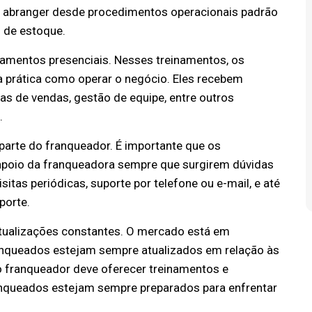
em abranger desde procedimentos operacionais padrão
o de estoque.
namentos presenciais. Nesses treinamentos, os
 prática como operar o negócio. Eles recebem
as de vendas, gestão de equipe, entre outros
.
Oliveira - Ld, 2211 - Sala
e Curitiba, Curitiba - PR,
 parte do franqueador. É importante que os
poio da franqueadora sempre que surgirem dúvidas
sitas periódicas, suporte por telefone ou e-mail, e até
porte.
 atualizações constantes. O mercado está em
anqueados estejam sempre atualizados em relação às
 o franqueador deve oferecer treinamentos e
anqueados estejam sempre preparados para enfrentar