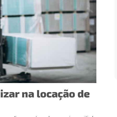
Oliveira - Ld, 2211 - Sala
e Curitiba, Curitiba - PR,
izar na locação de