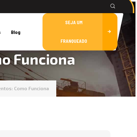
SEJA UM
s
Blog
FRANQUEADO
mo Funciona
entos: Como Funciona