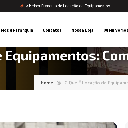
A Melhor Franquia de Locação de Equipamentos
elos de Franquia
Contatos
Nossa Loja
Quem Somo
/
/
/
e Equipamentos: Co
Home
O Que É Locação de Equipam