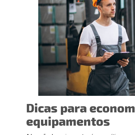
Localização / Endereço
Av. Juscelino Kubitschek De 
15 e 16 - Cidade Industrial d
81270-200
Dicas para econom
equipamentos