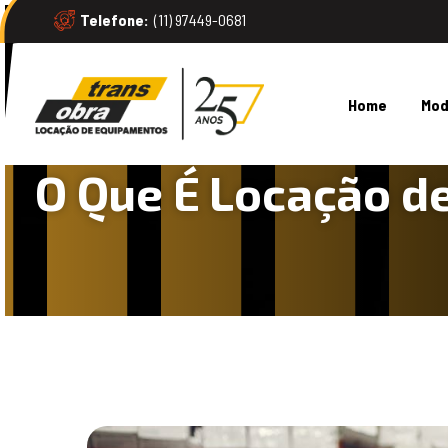
Telefone:
(11) 97449-0681
Home
Mod
/
/
/
/
O Que É Locação d